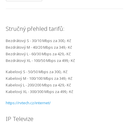
Internet Plzeň-centrum
Internet Plzeň-Černice
Stručný přehled tarifů:
Internet Plzeň-Červený Hrádek
Bezdrátový S - 30/10 Mbps za 300,- Kč
Internet Plzeň-Doubravka
Bezdrátový M - 40/20 Mbps za 349,- Kč
Bezdrátový L - 60/30 Mbps za 429,- Kč
Internet Plzeň-Koterov
Bezdrátový XL - 100/50 Mbps za 499,- Kč
Internet Plzeň-Lobzy
Kabelový S - 50/50 Mbps za 300,- Kč
Kabelový M - 100/100 Mbps za 349,- Kč
Internet Plzeň-Lochotín
Kabelový L - 200/200 Mbps za 429,- Kč
Kabelový XL - 300/300 Mbps za 499,- Kč
Internet Plzeň-Radobyčice
https://rvtech.cz/internet/
Internet Plzeň-Skvrňany
IP Televize
Internet Plzeň-Slovany