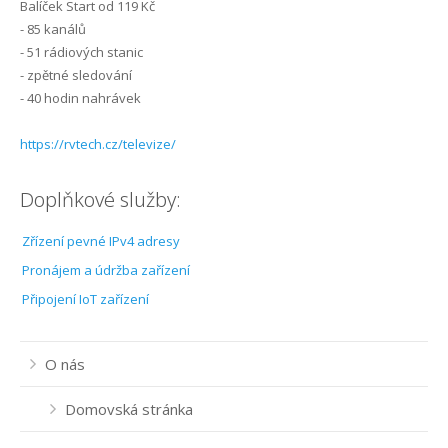
Balíček Start od 119 Kč
Internet Robčice
- 85 kanálů
- 51 rádiových stanic
Internet Rokycany
- zpětné sledování
- 40 hodin nahrávek
Internet Starý Plzenec
https://rvtech.cz/televize/
Internet Šlovice
Doplňkové služby:
Internet Štěnovice
Zřízení pevné IPv4 adresy
Internet Tymákov
Pronájem a údržba zařízení
Internet Útušice
Připojení IoT zařízení
Internet Volduchy
O nás
Domovská stránka