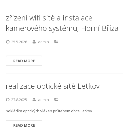
Kontakt
Sledovani TV
Internet Klabava
zřízení wifi sítě a instalace
FAQ
Internet Kyšice
kamerového systému, Horní Bříza
Kam, kdy a jak mám platit?
Internet Letkov
25.5.2026
admin
Co je maintenance?
Internet Lhůta
READ MORE
První kroky k FVE na území ČEZ distribuce
Internet Litohlavy
Optická síť Letkov
Internet Losiná
realizace optické sítě Letkov
Internet Osek
27.8.2025
admin
Internet Plzeň-Božkov
pokládka optických vláken průtahem obce Letkov
Internet Plzeň-Bručná
READ MORE