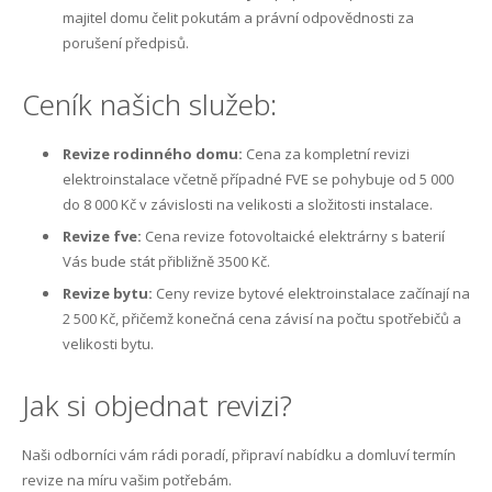
majitel domu čelit pokutám a právní odpovědnosti za
porušení předpisů.
Ceník našich služeb:
Revize rodinného domu:
Cena za kompletní revizi
elektroinstalace včetně případné FVE se pohybuje od 5 000
do 8 000 Kč v závislosti na velikosti a složitosti instalace.
Revize fve:
Cena revize fotovoltaické elektrárny s baterií
Vás bude stát přibližně 3500 Kč.
Revize bytu:
Ceny revize bytové elektroinstalace začínají na
2 500 Kč, přičemž konečná cena závisí na počtu spotřebičů a
velikosti bytu.
Jak si objednat revizi?
Naši odborníci vám rádi poradí, připraví nabídku a domluví termín
revize na míru vašim potřebám.