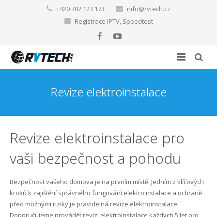
+420 702 123 173
info@rvtech.cz
Registrace IPTV
,
Speedtest
O nás
Revize elektroinstalace
Internet a TV
Domovská stránka
Chytré instalace
Kariéra
Pokrytí sítě RVTECH s.r.o.
Revize elektroinstalace pro
FVE
Internet pro domácnosti
Elektroinstalace LOXONE
Internet Bukovec
vaši bezpečnost a pohodu
Další služby
Internet pro firmy
IoT, LoRaWAN, SmartCity
Fotovoltaické elektrárny
Internet Dýšina
Bezpečnost vašeho domova je na prvním místě. Jedním z klíčových
Reference
Internet na síti CETIN (metalický a optický) po celé ČR
První kroky k FVE na území ČEZ distribuce
Revize elektroinstalace
Internet Ejpovice
kroků k zajištění správného fungování elektroinstalace a ochraně
před možnými riziky je pravidelná revize elektroinstalace.
Ke stažení
LTE Internet
Zabezpečovací systémy
Internet Chrást
Doporučujeme provádět revizi elektroinstalace každých 5 let pro