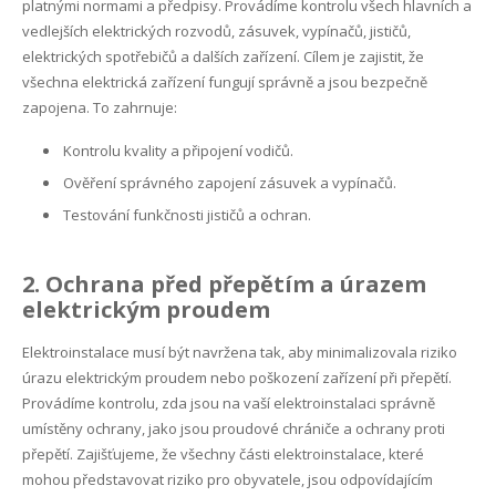
platnými normami a předpisy. Provádíme kontrolu všech hlavních a
Internet Robčice
vedlejších elektrických rozvodů, zásuvek, vypínačů, jističů,
elektrických spotřebičů a dalších zařízení. Cílem je zajistit, že
Internet Rokycany
všechna elektrická zařízení fungují správně a jsou bezpečně
zapojena. To zahrnuje:
Internet Starý Plzenec
Kontrolu kvality a připojení vodičů.
Internet Šlovice
Ověření správného zapojení zásuvek a vypínačů.
Testování funkčnosti jističů a ochran.
Internet Štěnovice
Internet Tymákov
2. Ochrana před přepětím a úrazem
elektrickým proudem
Internet Útušice
Elektroinstalace musí být navržena tak, aby minimalizovala riziko
Internet Volduchy
úrazu elektrickým proudem nebo poškození zařízení při přepětí.
Provádíme kontrolu, zda jsou na vaší elektroinstalaci správně
umístěny ochrany, jako jsou proudové chrániče a ochrany proti
přepětí. Zajišťujeme, že všechny části elektroinstalace, které
mohou představovat riziko pro obyvatele, jsou odpovídajícím