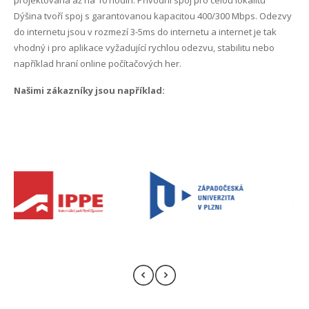
Internet Plzeň-centrum
Dýšina tvoří spoj s garantovanou kapacitou 400/300 Mbps. Odezvy
do internetu jsou v rozmezí 3-5ms do internetu a internet je tak
Internet Plzeň-Černice
vhodný i pro aplikace vyžadující rychlou odezvu, stabilitu nebo
například hraní online počítačových her.
Internet Plzeň-Červený Hrádek
Našimi zákazníky jsou například:
Internet Plzeň-Doubravka
Internet Plzeň-Koterov
Internet Plzeň-Lobzy
Internet Plzeň-Lochotín
Internet Plzeň-Radobyčice
Internet Plzeň-Skvrňany
Internet Plzeň-Slovany