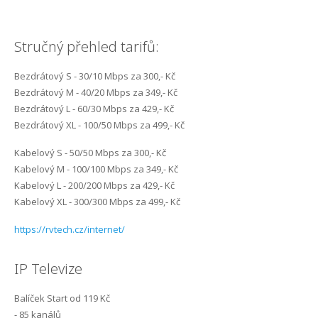
Internet Robčice
Stručný přehled tarifů:
Internet Rokycany
Bezdrátový S - 30/10 Mbps za 300,- Kč
Internet Starý Plzenec
Bezdrátový M - 40/20 Mbps za 349,- Kč
Bezdrátový L - 60/30 Mbps za 429,- Kč
Internet Šlovice
Bezdrátový XL - 100/50 Mbps za 499,- Kč
Internet Štěnovice
Kabelový S - 50/50 Mbps za 300,- Kč
Kabelový M - 100/100 Mbps za 349,- Kč
Internet Tymákov
Kabelový L - 200/200 Mbps za 429,- Kč
Kabelový XL - 300/300 Mbps za 499,- Kč
Internet Útušice
https://rvtech.cz/internet/
Internet Volduchy
IP Televize
Balíček Start od 119 Kč
- 85 kanálů