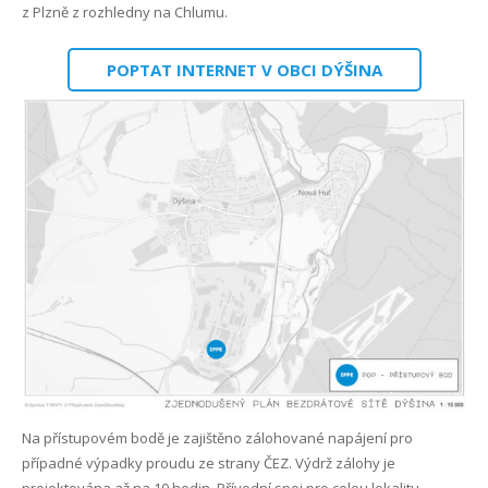
z Plzně z rozhledny na Chlumu.
Kontakt
Sledovani TV
Internet Klabava
POPTAT INTERNET V OBCI DÝŠINA
FAQ
Internet Kyšice
Kam, kdy a jak mám platit?
Internet Letkov
Co je maintenance?
Internet Lhůta
První kroky k FVE na území ČEZ distribuce
Internet Litohlavy
Optická síť Letkov
Internet Losiná
Internet Osek
Internet Plzeň-Božkov
Na přístupovém bodě je zajištěno zálohované napájení pro
Internet Plzeň-Bručná
případné výpadky proudu ze strany ČEZ. Výdrž zálohy je
projektována až na 10 hodin. Přívodní spoj pro celou lokalitu