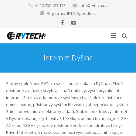
+420 702 123 173
info@rvtech.cz
Registrace IPTV
,
Speedtest
O nás
Internet Dýšina
Internet a TV
Domovská stránka
Chytré instalace
Kariéra
Pokrytí sítě RVTECH s.r.o.
Služby společnosti RVTech s.r.o. jsou pro lokalitu Dýšina u Plzně
dostupné a můžete si vybrat z naší nabídky: vysokorychlostní
FVE
Internet pro domácnosti
Elektroinstalace LOXONE
Internet Bukovec
internet, IP televize, kamerové systémy, chytrá elektroinstalace
domu Loxone, přístupový systém Hikvison, zabezpečovací systém
Další služby
Internet pro firmy
IoT, LoRaWAN, SmartCity
Fotovoltaické elektrárny
Internet Dýšina
Satel, fotovoltaické elektrárny a další. Stabilní bezdrátový internet
v Dýšině dosahuje rychlosti až 100 Mbps pomocí technologie 5 GHz
Reference
Internet na síti CETIN (metalický a optický) po celé ČR
První kroky k FVE na území ČEZ distribuce
Revize elektroinstalace
Internet Ejpovice
AC nebo 60 GHz. Jsou zde dostupné veškeré bezdrátové tarify.
Přívod internetu je realizován pomocí vysokokapacitního spoje
Ke stažení
LTE Internet
Zabezpečovací systémy
Internet Chrást