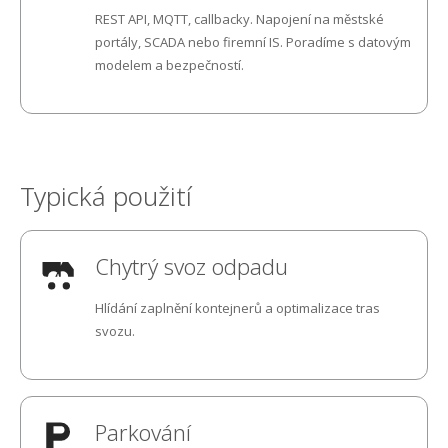
Internet Robčice
REST API, MQTT, callbacky. Napojení na městské
portály, SCADA nebo firemní IS. Poradíme s datovým
Internet Rokycany
modelem a bezpečností.
Internet Starý Plzenec
Internet Šlovice
Typická použití
Internet Štěnovice
Internet Tymákov
Chytrý svoz odpadu
Internet Útušice
Hlídání zaplnění kontejnerů a optimalizace tras
svozu.
Internet Volduchy
Parkování