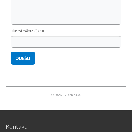
Hlavní město ČR? =
©
2026
RVTech s.r.o.
Kontakt