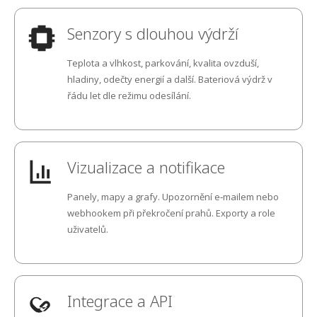
Internet Plzeň-centrum
Senzory s dlouhou výdrží
Internet Plzeň-Černice
Teplota a vlhkost, parkování, kvalita ovzduší,
Internet Plzeň-Červený Hrádek
hladiny, odečty energií a další. Bateriová výdrž v
řádu let dle režimu odesílání.
Internet Plzeň-Doubravka
Internet Plzeň-Koterov
Vizualizace a notifikace
Internet Plzeň-Lobzy
Panely, mapy a grafy. Upozornění e‑mailem nebo
Internet Plzeň-Lochotín
webhookem při překročení prahů. Exporty a role
uživatelů.
Internet Plzeň-Radobyčice
Internet Plzeň-Skvrňany
Integrace a API
Internet Plzeň-Slovany