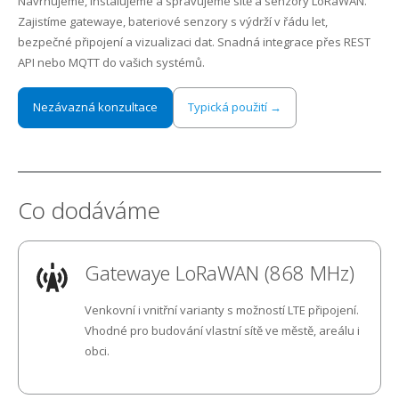
Navrhujeme, instalujeme a spravujeme sítě a senzory LoRaWAN.
Zajistíme gatewaye, bateriové senzory s výdrží v řádu let,
Kontakt
Sledovani TV
Internet Klabava
bezpečné připojení a vizualizaci dat. Snadná integrace přes REST
API nebo MQTT do vašich systémů.
FAQ
Internet Kyšice
Nezávazná konzultace
Typická použití →
Kam, kdy a jak mám platit?
Internet Letkov
Co je maintenance?
Internet Lhůta
První kroky k FVE na území ČEZ distribuce
Internet Litohlavy
Co dodáváme
Optická síť Letkov
Internet Losiná
Gatewaye LoRaWAN (868 MHz)
Internet Osek
Venkovní i vnitřní varianty s možností LTE připojení.
Internet Plzeň-Božkov
Vhodné pro budování vlastní sítě ve městě, areálu i
obci.
Internet Plzeň-Bručná