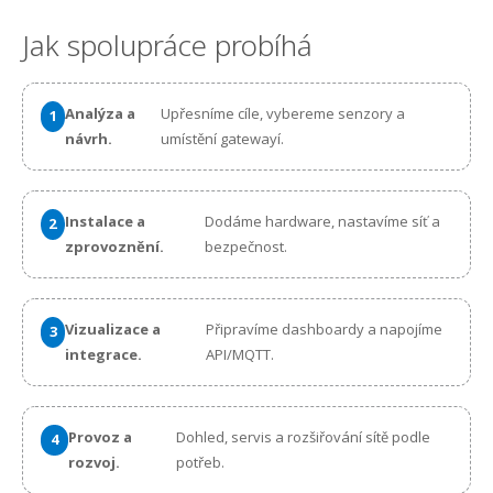
Jak spolupráce probíhá
Analýza a
Upřesníme cíle, vybereme senzory a
návrh.
umístění gatewayí.
Instalace a
Dodáme hardware, nastavíme síť a
zprovoznění.
bezpečnost.
Vizualizace a
Připravíme dashboardy a napojíme
integrace.
API/MQTT.
Provoz a
Dohled, servis a rozšiřování sítě podle
rozvoj.
potřeb.