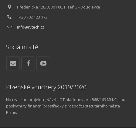
Předenická 128/3, 301 00, Plzeň 3 - Doudlevce
+420 702 123 173
info@rvtech.cz
Sociální sítě
Plzeňské vouchery 2019/2020
Na realizaci projektu „Návrh IOT platformy pro 868/169 MHz“ jsou
poskytnuty finanční prostředky z rozpočtu statutárního města
Plzně.