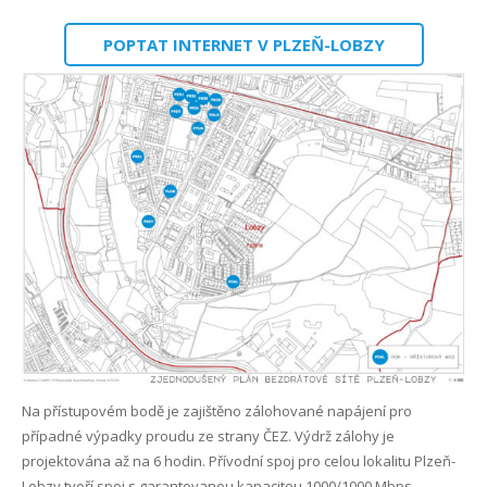
Kontakt
Sledovani TV
Internet Klabava
POPTAT INTERNET V PLZEŇ-LOBZY
FAQ
Internet Kyšice
Kam, kdy a jak mám platit?
Internet Letkov
Co je maintenance?
Internet Lhůta
První kroky k FVE na území ČEZ distribuce
Internet Litohlavy
Optická síť Letkov
Internet Losiná
Internet Osek
Internet Plzeň-Božkov
Na přístupovém bodě je zajištěno zálohované napájení pro
případné výpadky proudu ze strany ČEZ. Výdrž zálohy je
Internet Plzeň-Bručná
projektována až na 6 hodin. Přívodní spoj pro celou lokalitu Plzeň-
Lobzy tvoří spoj s garantovanou kapacitou 1000/1000 Mbps.