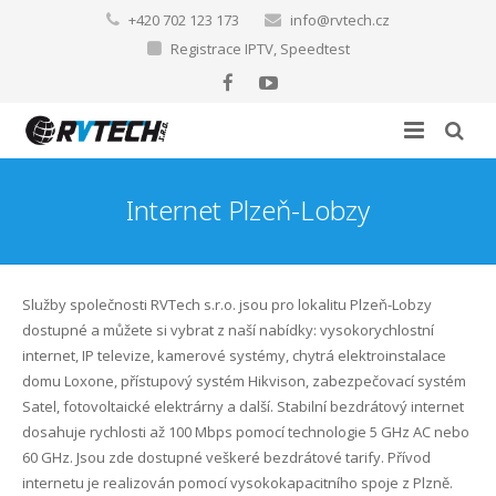
+420 702 123 173
info@rvtech.cz
Registrace IPTV
,
Speedtest
O nás
Internet Plzeň-Lobzy
Internet a TV
Domovská stránka
Chytré instalace
Kariéra
Pokrytí sítě RVTECH s.r.o.
Služby společnosti RVTech s.r.o. jsou pro lokalitu Plzeň-Lobzy
dostupné a můžete si vybrat z naší nabídky: vysokorychlostní
FVE
Internet pro domácnosti
Elektroinstalace LOXONE
Internet Bukovec
internet, IP televize, kamerové systémy, chytrá elektroinstalace
domu Loxone, přístupový systém Hikvison, zabezpečovací systém
Další služby
Internet pro firmy
IoT, LoRaWAN, SmartCity
Fotovoltaické elektrárny
Internet Dýšina
Satel, fotovoltaické elektrárny a další. Stabilní bezdrátový internet
dosahuje rychlosti až 100 Mbps pomocí technologie 5 GHz AC nebo
Reference
Internet na síti CETIN (metalický a optický) po celé ČR
První kroky k FVE na území ČEZ distribuce
Revize elektroinstalace
Internet Ejpovice
60 GHz. Jsou zde dostupné veškeré bezdrátové tarify. Přívod
internetu je realizován pomocí vysokokapacitního spoje z Plzně.
Ke stažení
LTE Internet
Zabezpečovací systémy
Internet Chrást