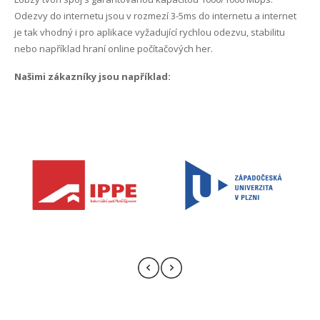
Internet Plzeň-centrum
Odezvy do internetu jsou v rozmezí 3-5ms do internetu a internet
je tak vhodný i pro aplikace vyžadující rychlou odezvu, stabilitu
Internet Plzeň-Černice
nebo například hraní online počítačových her.
Internet Plzeň-Červený Hrádek
Našimi zákazníky jsou například:
Internet Plzeň-Doubravka
Internet Plzeň-Koterov
Internet Plzeň-Lobzy
Internet Plzeň-Lochotín
Internet Plzeň-Radobyčice
Internet Plzeň-Skvrňany
Internet Plzeň-Slovany