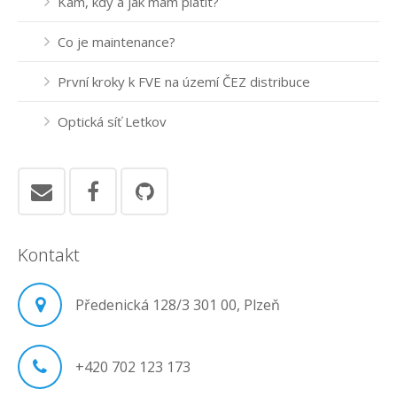
Kam, kdy a jak mám platit?
Co je maintenance?
První kroky k FVE na území ČEZ distribuce
Optická síť Letkov
Kontakt
Předenická 128/3 301 00, Plzeň
+420 702 123 173