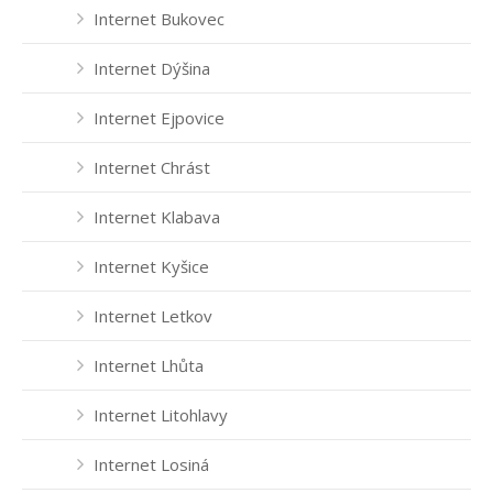
Internet Bukovec
Internet Robčice
Internet Dýšina
Internet Rokycany
Internet Ejpovice
Internet Starý Plzenec
Internet Chrást
Internet Šlovice
Internet Klabava
Internet Štěnovice
Internet Kyšice
Internet Tymákov
Internet Letkov
Internet Útušice
Internet Lhůta
Internet Volduchy
Internet Litohlavy
Internet Losiná