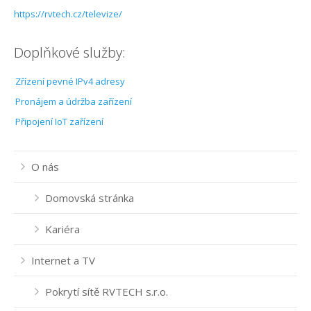
Internet Plzeň-centrum
https://rvtech.cz/televize/
Internet Plzeň-Černice
Doplňkové služby:
Internet Plzeň-Červený Hrádek
Zřízení pevné IPv4 adresy
Internet Plzeň-Doubravka
Pronájem a údržba zařízení
Připojení IoT zařízení
Internet Plzeň-Koterov
Internet Plzeň-Lobzy
O nás
Internet Plzeň-Lochotín
Domovská stránka
Internet Plzeň-Radobyčice
Kariéra
Internet Plzeň-Skvrňany
Internet a TV
Internet Plzeň-Slovany
Pokrytí sítě RVTECH s.r.o.