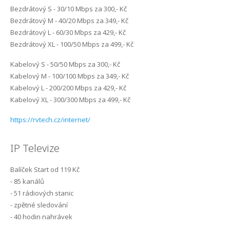
Bezdrátový S - 30/10 Mbps za 300,- Kč
Kontakt
Sledovani TV
Internet Klabava
Bezdrátový M - 40/20 Mbps za 349,- Kč
Bezdrátový L - 60/30 Mbps za 429,- Kč
FAQ
Internet Kyšice
Bezdrátový XL - 100/50 Mbps za 499,- Kč
Kabelový S - 50/50 Mbps za 300,- Kč
Kam, kdy a jak mám platit?
Internet Letkov
Kabelový M - 100/100 Mbps za 349,- Kč
Kabelový L - 200/200 Mbps za 429,- Kč
Co je maintenance?
Internet Lhůta
Kabelový XL - 300/300 Mbps za 499,- Kč
První kroky k FVE na území ČEZ distribuce
Internet Litohlavy
https://rvtech.cz/internet/
Optická síť Letkov
Internet Losiná
IP Televize
Internet Osek
Balíček Start od 119 Kč
- 85 kanálů
Internet Plzeň-Božkov
- 51 rádiových stanic
- zpětné sledování
Internet Plzeň-Bručná
- 40 hodin nahrávek