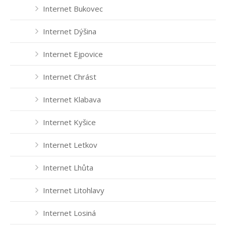
Internet Bukovec
Internet Robčice
Internet Dýšina
Internet Rokycany
Internet Ejpovice
Internet Starý Plzenec
Internet Chrást
Internet Šlovice
Internet Klabava
Internet Štěnovice
Internet Kyšice
Internet Tymákov
Internet Letkov
Internet Útušice
Internet Lhůta
Internet Volduchy
Internet Litohlavy
Internet Losiná