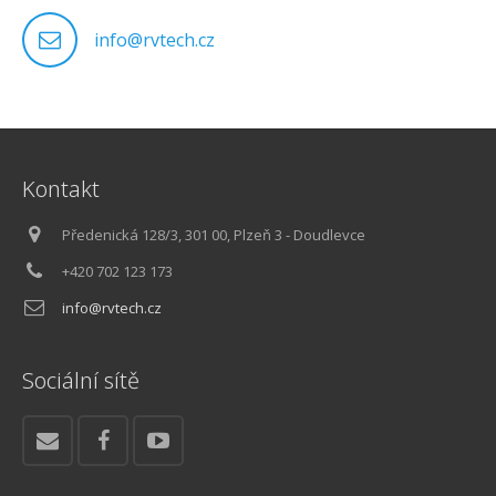
info@rvtech.cz
Kontakt
Předenická 128/3, 301 00, Plzeň 3 - Doudlevce
+420 702 123 173
info@rvtech.cz
Sociální sítě