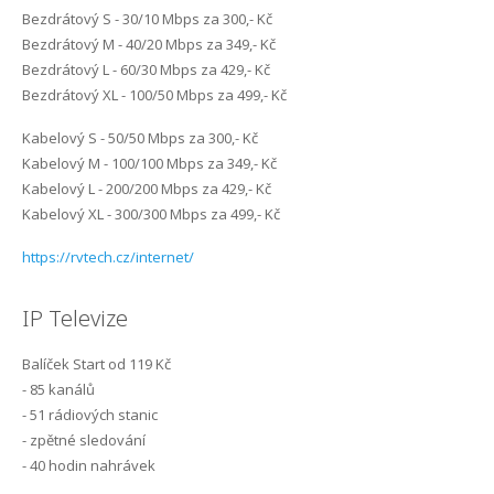
+
Bezdrátový S - 30/10 Mbps za 300,- Kč
wallbox
Kontakt
Sledovani TV
Internet Klabava
Bezdrátový M - 40/20 Mbps za 349,- Kč
Bezdrátový L - 60/30 Mbps za 429,- Kč
FAQ
Internet Kyšice
Bezdrátový XL - 100/50 Mbps za 499,- Kč
Kabelový S - 50/50 Mbps za 300,- Kč
Kam, kdy a jak mám platit?
Internet Letkov
Kabelový M - 100/100 Mbps za 349,- Kč
Kabelový L - 200/200 Mbps za 429,- Kč
Co je maintenance?
Internet Lhůta
Kabelový XL - 300/300 Mbps za 499,- Kč
První kroky k FVE na území ČEZ distribuce
Internet Litohlavy
https://rvtech.cz/internet/
Optická síť Letkov
Internet Losiná
IP Televize
Internet Osek
Balíček Start od 119 Kč
- 85 kanálů
Internet Plzeň-Božkov
- 51 rádiových stanic
- zpětné sledování
Internet Plzeň-Bručná
- 40 hodin nahrávek